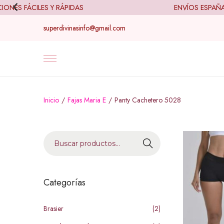
S FÁCILES Y RÁPIDAS
ENVÍOS ESPAÑA (2
superdivinasinfo@gmail.com
Inicio
/
Fajas Maria E
/
Panty Cachetero 5028
B
u
s
c
Categorías
a
r
Brasier
(2)