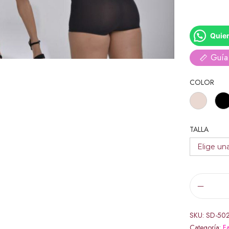
Quier
Guía 
COLOR
TALLA
SKU:
SD-50
Categoría:
Fa