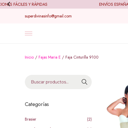
S FÁCILES Y RÁPIDAS
ENVÍOS ESPAÑA (2
superdivinasinfo@gmail.com
Inicio
/
Fajas Maria E
/
Faja Cinturilla 9100
B
u
s
c
Categorías
a
r
Brasier
(2)