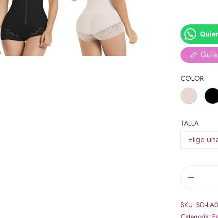
Quier
Guía 
COLOR
TALLA
SKU:
SD-LA
Categoría:
Fa