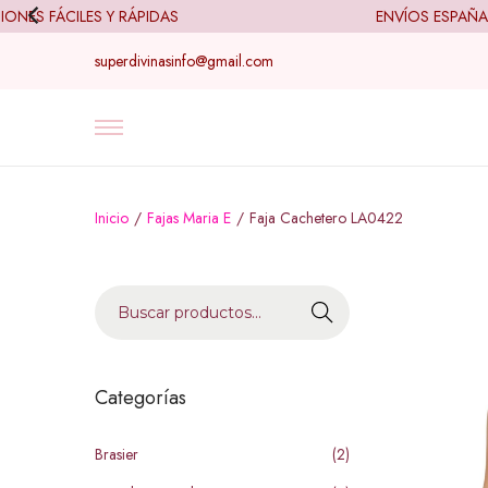
S FÁCILES Y RÁPIDAS
ENVÍOS ESPAÑA (24
superdivinasinfo@gmail.com
Inicio
/
Fajas Maria E
/
Faja Cachetero LA0422
B
u
s
c
Categorías
a
r
Brasier
(2)