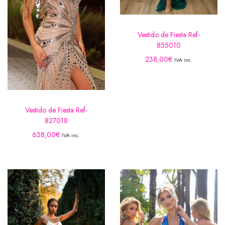
Vestido de Fiesta Ref-
855010
238,00
€
IVA inc.
Vestido de Fiesta Ref-
827018
638,00
€
IVA inc.