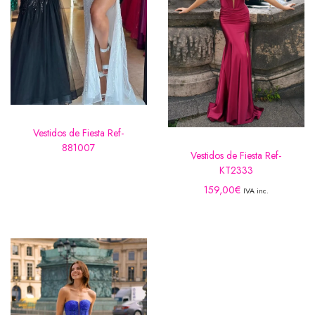
Vestidos de Fiesta Ref-
881007
Vestidos de Fiesta Ref-
KT2333
159,00
€
IVA inc.