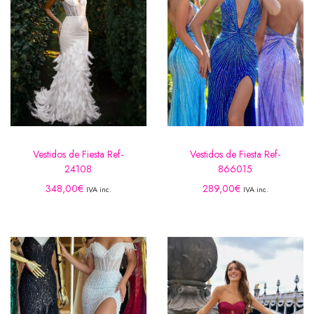
Vestidos de Fiesta Ref-
Vestidos de Fiesta Ref-
24108
866015
348,00
€
289,00
€
IVA inc.
IVA inc.